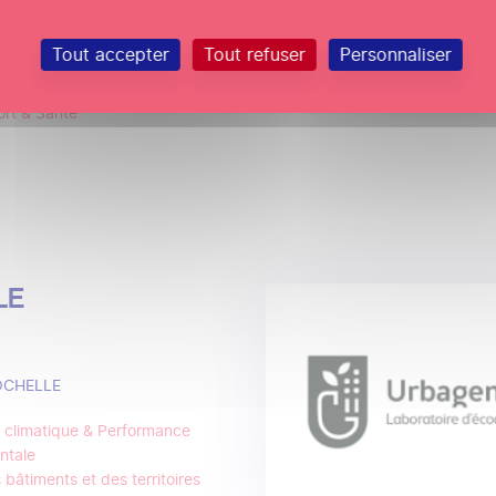
 & Interfilière
culaire
Tout accepter
Tout refuser
Personnaliser
nergétique
& Industrialisation
rt & Santé
LE
OCHELLE
climatique & Performance
ntale
 bâtiments et des territoires