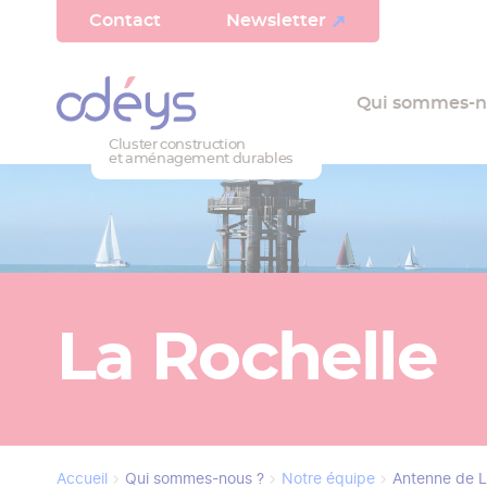
Panneau de gestion des cookies
Aller
Haut
Contact
Newsletter
au
contenu
de
Qui sommes-n
principal
page
Cluster construction
et aménagement durables
La Rochelle
Accueil
Qui sommes-nous ?
Notre équipe
Antenne de L