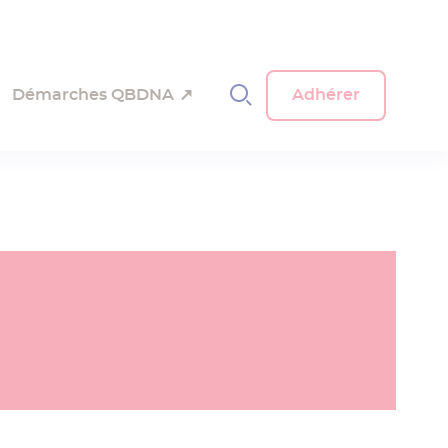
Démarches QBDNA
Adhérer
Navigati
principal