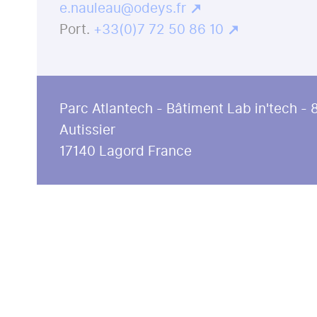
e.nauleau@odeys.fr
+33(0)7 72 50 86 10
Parc Atlantech - Bâtiment Lab in'tech - 8
Autissier
17140
Lagord
France