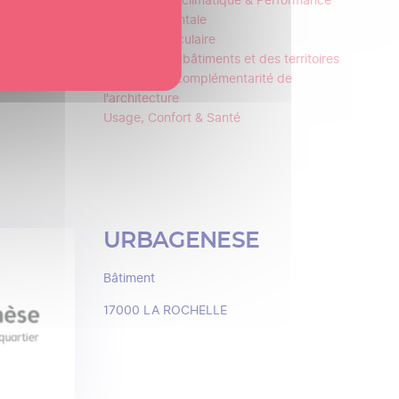
Changement climatique & Performance
environnementale
Économie circulaire
Frugalité des bâtiments et des territoires
Paysage en complémentarité de
l'architecture
Usage, Confort & Santé
URBAGENESE
Bâtiment
17000
LA ROCHELLE