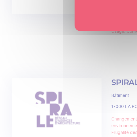
Digitalisation
Économie cir
Efficacité é
Optimisation 
Usage, Confo
SPIRA
Bâtiment
17000
LA R
Changement 
environneme
Frugalité des