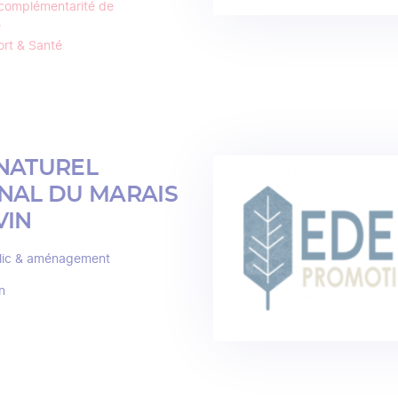
complémentarité de
e
rt & Santé
NATUREL
NAL DU MARAIS
VIN
lic & aménagement
n