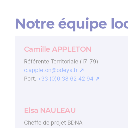
Fil
d'Ariane
Notre équipe lo
Camille APPLETON
Référente Territoriale (17-79)
c.appleton@odeys.fr
+33 (0)6 38 62 42 94
Elsa NAULEAU
Cheffe de projet BDNA