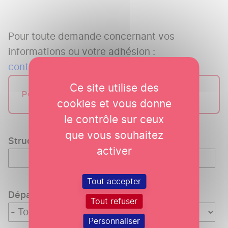
Pour toute demande concernant vos
informations ou votre adhésion :
contact@odeys.fr
Ce site utilise des
Pourquoi adhérer ?
cookies et vous donne
le contrôle sur ceux
que vous souhaitez
Structure
activer
Tout accepter
Département
Tout refuser
Personnaliser