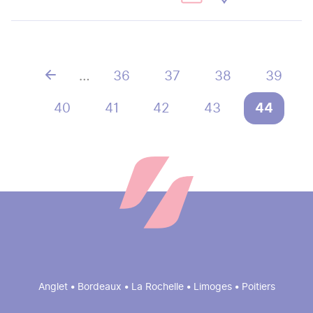
…
Page
36
Page
37
Page
38
Page
39
Pagination
Page
40
Page
41
Page
42
Page
43
Page
44
courant
Anglet • Bordeaux • La Rochelle • Limoges • Poitiers