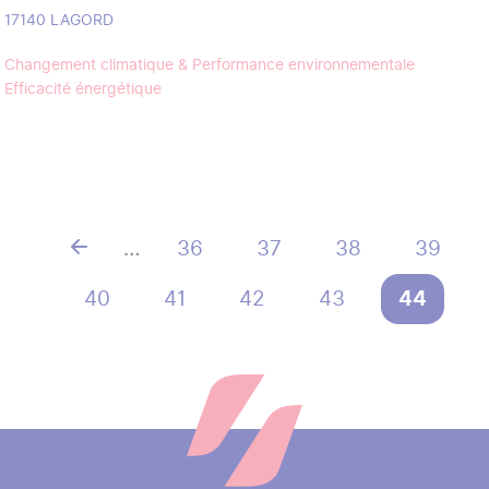
17140
LAGORD
Changement climatique & Performance environnementale
Efficacité énergétique
…
Page
36
Page
37
Page
38
Page
39
Pagination
Page
40
Page
41
Page
42
Page
43
Page
44
courant