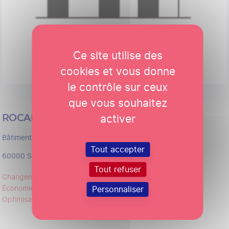
Ce site utilise des
cookies et vous donne
le contrôle sur ceux
que vous souhaitez
activer
ROCAMAT
Bâtiment
Tout accepter
60000
Saint-Maximin
Tout refuser
Changement climatique & Performance environnementale
Économie circulaire
Personnaliser
Optimisation & Industrialisation