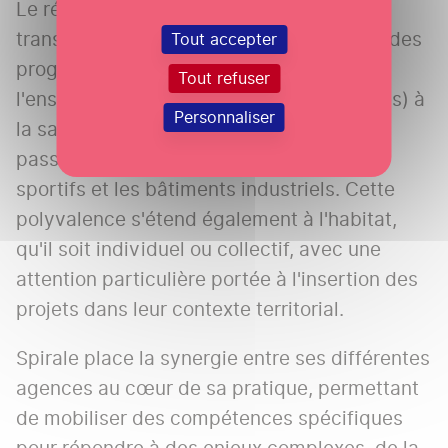
Le réseau se distingue par une expertise
transverse lui permettant d'intervenir sur des
Tout accepter
programmes d'une grande diversité : de
Tout refuser
l'enseignement (écoles, lycées, universités) à
Personnaliser
la santé (EHPAD, centres hospitaliers), en
passant par les équipements culturels,
sportifs et les bâtiments industriels. Cette
polyvalence s'étend également à l'habitat,
qu'il soit individuel ou collectif, avec une
attention particulière portée à l'insertion des
projets dans leur contexte territorial.
Spirale place la synergie entre ses différentes
agences au cœur de sa pratique, permettant
de mobiliser des compétences spécifiques