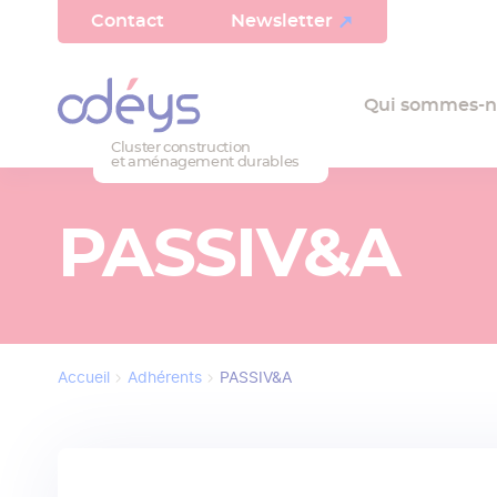
Panneau de gestion des cookies
Aller
Haut
Contact
Newsletter
au
contenu
de
Qui sommes-n
principal
page
Cluster construction
et aménagement durables
PASSIV&A
Accueil
Adhérents
PASSIV&A
Fil
d'Ariane