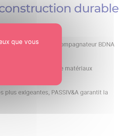
construction durable
ceux que vous
qu'AMO environnement, accompagnateur BDNA
tisme poussé, l'usage de matériaux
Thermique Dynamique.
les plus exigeantes, PASSIV&A garantit la