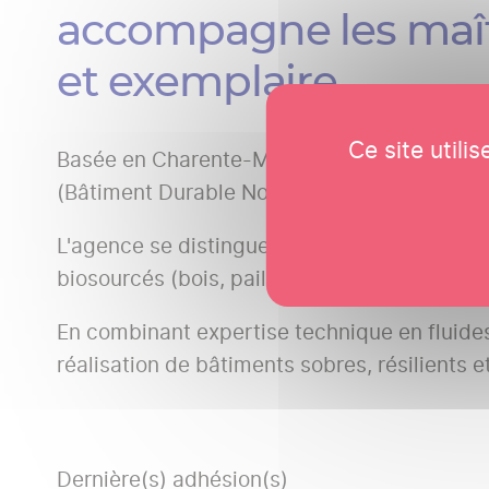
accompagne les maît
et exemplaire.
Ce site util
Basée en Charente-Maritime et active sur t
(Bâtiment Durable Nouvelle-Aquitaine) et ré
L'agence se distingue par sa capacité à int
biosourcés (bois, paille) et une réflexion a
En combinant expertise technique en fluides 
réalisation de bâtiments sobres, résilients e
Dernière(s) adhésion(s)