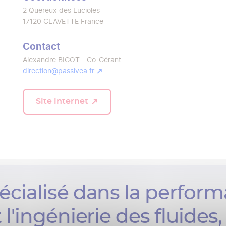
2 Quereux des Lucioles
17120
CLAVETTE
France
Contact
Alexandre BIGOT - Co-Gérant
direction@passivea.fr
Site internet
écialisé dans la perfor
'ingénierie des fluides