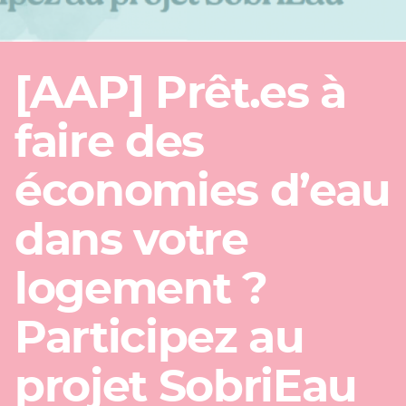
[AAP] Prêt.es à
faire des
économies d’eau
dans votre
logement ?
Participez au
projet SobriEau