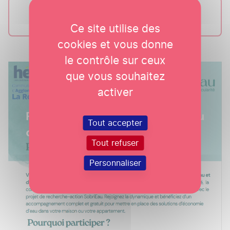
Je candidate
Ce site utilise des
cookies et vous donne
le contrôle sur ceux
que vous souhaitez
activer
Tout accepter
Tout refuser
Personnaliser